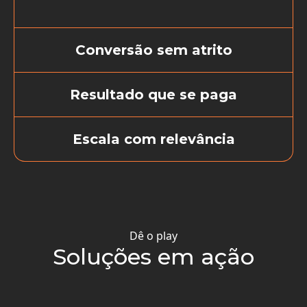
Conversão sem atrito
Jornada completa sem sair
Resultado que se paga
da conversa
ROI comprovado com baixo
Escala com relevância
investimento inicial
Engajamento 1:1 em escala,
com personalização real
Dê o play
Soluções em ação