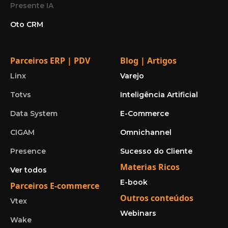
Presente IA
Oto CRM
Parceiros ERP | PDV
Blog | Artigos
Linx
Varejo
Totvs
Inteligência Artificial
Data System
E-Commerce
CIGAM
Omnichannel
Presence
Sucesso do Cliente
Materias Ricos
Ver todos
E-book
Parceiros E-commerce
Outros conteúdos
Vtex
Webinars
Wake