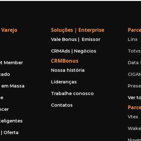
 Varejo
Soluções | Enterprise
Parce
Vale Bonus | Emissor
Linx
CRMAds | Negócios
Totvs
CRMBonus
t Member
Data
Nossa história
cado
CIGA
Lideranças
o em Massa
Pres
Trabalhe conosco
ce
Ver t
Contatos
Parc
ncer
Vtex
teligentes
Wak
| Oferta
Nuve