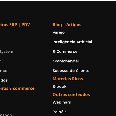
iros ERP | PDV
Blog | Artigos
Varejo
Inteligência Artificial
 System
E-Commerce
M
Omnichannel
ence
Sucesso do Cliente
Materias Ricos
odos
E-book
eiros E-commerce
Outros conteúdos
Webinars
e
Painéis
mshop