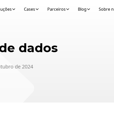
luções
Cases
Parceiros
Blog
Sobre 
de dados
utubro de 2024