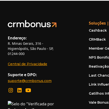
Soluções |
Cashback
Endereço:
CRMBack
R. Minas Gerais, 316 -
Member Ge
Higienópolis, São Paulo - SP,
01244-000
NPS Bonifi
Central de Privacidade
Reativaçã
Suporte e DPO:
Last Chan
suporte@crmbonus.com
Link Influe
Gatilhos In
Vale Bonus 