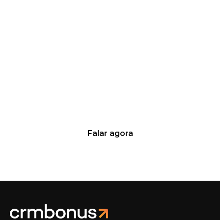
Quer saber mais sobre nossas
soluções?
Fale agora mesmo com os nossos
especialistas!
Falar agora
Aumente suas vendas de 10% a 20% em até 100 dias