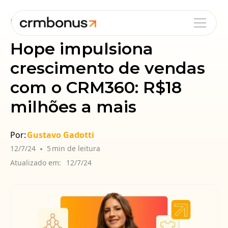
Blog
Cases
Omnichannel
Hope impulsiona
crescimento de vendas
com o CRM360: R$18
milhões a mais
Por:
Gustavo Gadotti
12/7/24
•
5
min de leitura
Atualizado em:
12/7/24