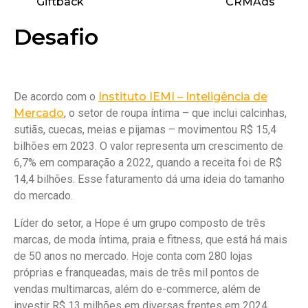
CRMAds
Giftback
Resultados
Desafio
De acordo com o
Instituto IEMI – Inteligência de
Mercado
, o setor de roupa íntima – que inclui calcinhas,
sutiãs, cuecas, meias e pijamas – movimentou R$ 15,4
bilhões em 2023. O valor representa um crescimento de
6,7% em comparação a 2022, quando a receita foi de R$
14,4 bilhões. Esse faturamento dá uma ideia do tamanho
do mercado.
Líder do setor, a Hope é um grupo composto de três
marcas, de moda íntima, praia e fitness, que está há mais
de 50 anos no mercado. Hoje conta com 280 lojas
próprias e franqueadas, mais de três mil pontos de
vendas multimarcas, além do e-commerce, além de
investir R$ 13 milhões em diversas frentes em 2024.