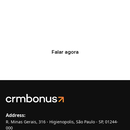
Quer saber mais sobre nossas
soluções?
Fale agora mesmo com os nossos
especialistas!
Falar agora
Aumente suas vendas de 10% a 20% em até 100 dias
Address:
R. Minas Gerais, 316 - Higienopolis, São Paulo - SP, 01244-
000