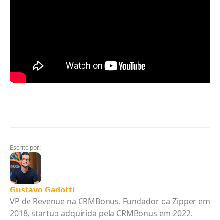
Escrito por:
Gustavo Gadotti
VP de Revenue na CRMBonus. Fundador da Zipper em
2018, startup adquirida pela CRMBonus em 2022.