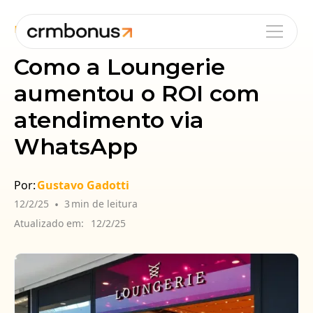
Blog
Cases
Varejo
Como a Loungerie
aumentou o ROI com
atendimento via
WhatsApp
Por:
Gustavo Gadotti
12/2/25
•
3
min de leitura
Atualizado em:
12/2/25