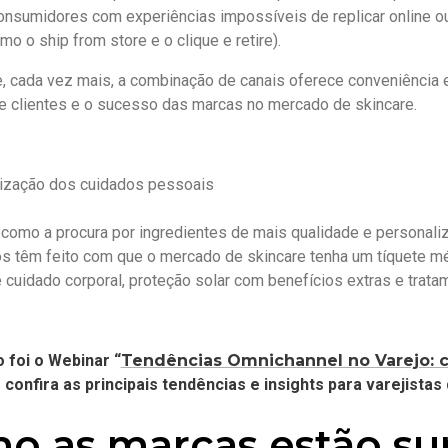
consumidores com experiências impossíveis de replicar online o
o o ship from store e o clique e retire).
e, cada vez mais, a combinação de canais oferece conveniência e
e clientes e o sucesso das marcas no mercado de skincare.
ização dos cuidados pessoais
como a procura por ingredientes de mais qualidade e personali
s têm feito com que o mercado de skincare tenha um tíquete m
 cuidado corporal, proteção solar com benefícios extras e trata
 foi o Webinar “
Tendências Omnichannel no Varejo: co
e confira as principais tendências e insights para varejis
o as marcas estão su