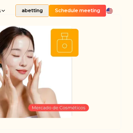
s
abetting
Schedule meeting