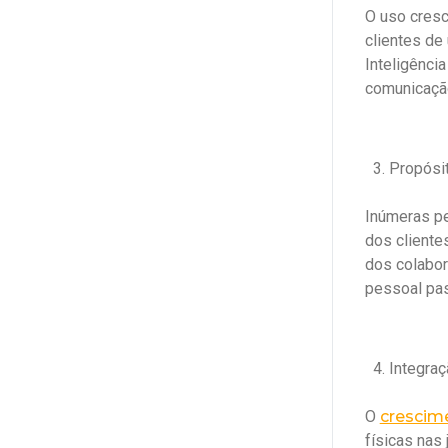
O uso cresc
clientes de
Inteligência
comunicação
Propósit
Inúmeras pe
dos cliente
dos colabo
pessoal pas
Integra
O
crescim
físicas nas 