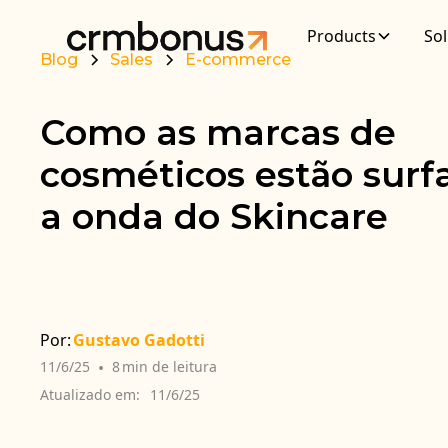
Products
Sol
Blog
Sales
E-commerce
Como as marcas de
cosméticos estão sur
a onda do Skincare
Por:
Gustavo Gadotti
11/6/25
•
8
min de leitura
Atualizado em:
11/6/25