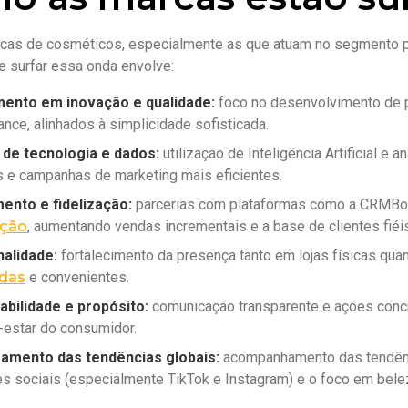
cas de cosméticos, especialmente as que atuam no segmento pr
e surfar essa onda envolve:
mento em inovação e qualidade:
foco no desenvolvimento de p
nce, alinhados à simplicidade sofisticada.
de tecnologia e dados:
utilização de Inteligência Artificial e
 e campanhas de marketing mais eficientes.
ento e fidelização:
parcerias com plataformas como a CRMBo
ação
, aumentando vendas incrementais e a base de clientes fiéis
nalidade:
fortalecimento da presença tanto em lojas físicas quan
adas
e convenientes.
abilidade e propósito:
comunicação transparente e ações conc
-estar do consumidor.
amento das tendências globais:
acompanhamento das tendênci
s sociais (especialmente TikTok e Instagram) e o foco em bel