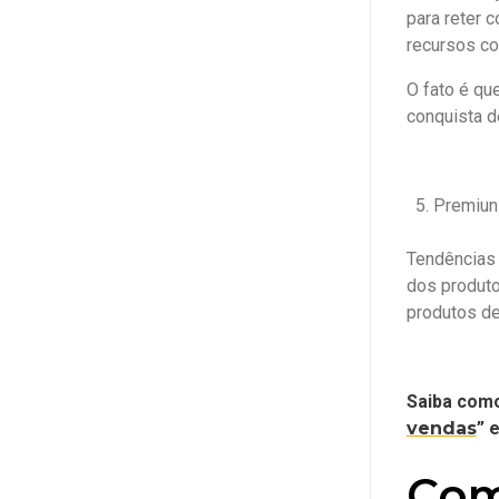
para reter 
recursos com
O fato é qu
conquista d
Premiun
Tendências 
dos produto
produtos de
Saiba como
vendas
” 
Com