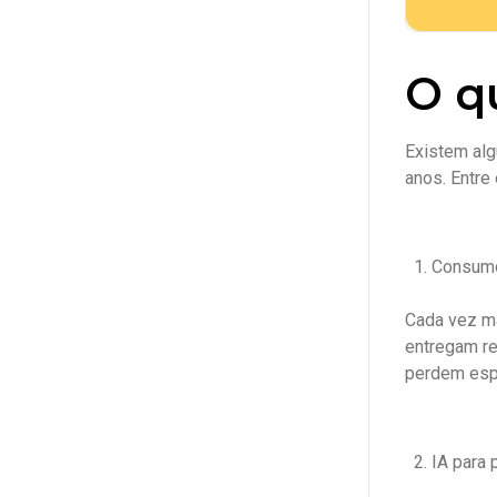
O q
Existem alg
anos. Entre 
Consumo
Cada vez ma
entregam re
perdem esp
IA para 