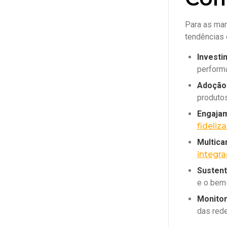
Para as mar
tendências 
Investi
performa
Adoção 
produtos
Engajam
fideliz
Multica
integr
Sustent
e o bem
Monitor
das rede