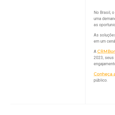
No Brasil, 
uma demanda
as oportuni
As soluções
em um cenár
A
CRMBon
2023, seus 
engajamento
Conheça 
público.