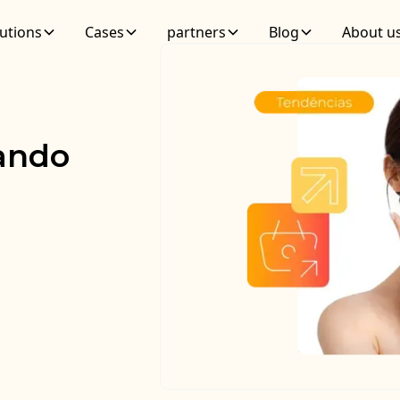
utions
Cases
partners
Blog
About u
fando