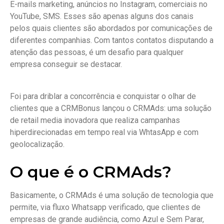
E-mails marketing, anúncios no Instagram, comerciais no
YouTube, SMS. Esses são apenas alguns dos canais
Otimização de campanhas e ROI melhorado
pelos quais clientes são abordados por comunicações de
Integração entre equipes e ferramentas
diferentes companhias. Com tantos contatos disputando a
atenção das pessoas, é um desafio para qualquer
Fidelização e reativação de clientes
empresa conseguir se destacar.
Facilidade de uso e implementação
Foi para driblar a concorrência e conquistar o olhar de
Ampliação da base de clientes
clientes que a CRMBonus lançou o CRMAds: uma solução
Fidelização e retenção de clientes
de retail media inovadora que realiza campanhas
hiperdirecionadas em tempo real via WhtasApp e com
geolocalização.
O que é o CRMAds?
Basicamente, o CRMAds é uma solução de tecnologia que
permite, via fluxo Whatsapp verificado, que clientes de
empresas de grande audiência, como Azul e Sem Parar,