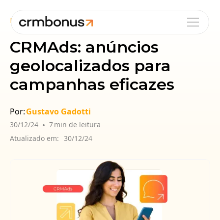
Blog
Sales
Customer Attraction
CRMAds: anúncios
geolocalizados para
campanhas eficazes
Por:
Gustavo Gadotti
30/12/24
•
7
min de leitura
Atualizado em:
30/12/24