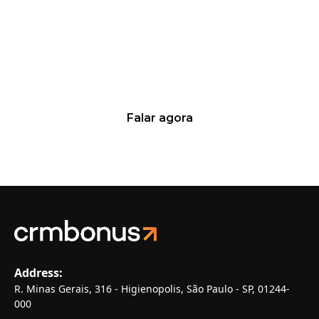
Quer saber mais sobre nossas
soluções?
Fale agora mesmo com os nossos
especialistas!
Falar agora
Aumente suas vendas de 10% a 20% em até 100 dias
Address:
R. Minas Gerais, 316 - Higienopolis, São Paulo - SP, 01244-
000