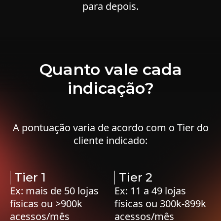
para depois.
Quanto vale cada
indicação?
A pontuação varia de acordo com o Tier do
cliente indicado:
Tier 1
Tier 2
Ex: mais de 50 lojas
Ex: 11 a 49 lojas
físicas ou >900k
físicas ou 300k-899k
acessos/mês
acessos/mês