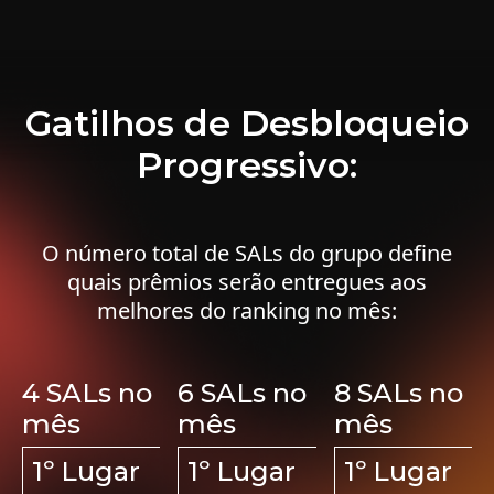
Gatilhos de Desbloqueio
Progressivo:
O número total de SALs do grupo define
quais prêmios serão entregues aos
melhores do ranking no mês:
4 SALs no
6 SALs no
8 SALs no
mês
mês
mês
1º Lugar
1º Lugar
1º Lugar