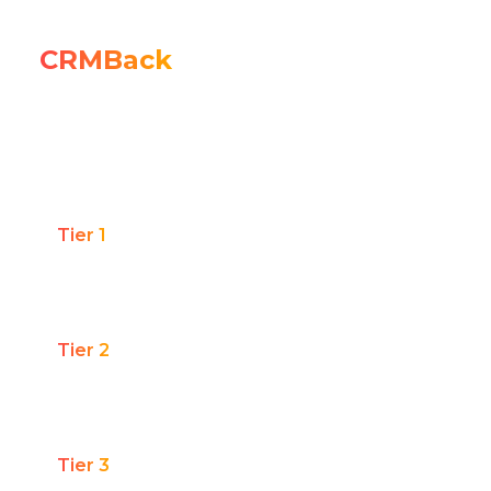
Conversão no e-
CRMBack
commerce
Operações de e-commerce com volume
relevante de tráfego e oportunidade de
recuperar carrinho e reativar inativos.
Tier 1
Mais de 900 mil acessos/mês
Tier 2
De 300 mil a 899 mil acessos/mês
Tier 3