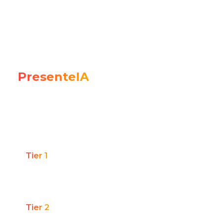
Canais / Expansão ou Head de Digital.
Recompra e
PresenteIA
encantamento
Marcas com base de clientes consolidada que
querem gerar novas vendas, recompra e
encantamento a partir de quem já é cliente.
Tier 1
Marca com base de clientes acima de 500 mil
Tier 2