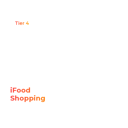
De 100 mil a 299 mil acessos/mês
Tier 4
Até 99 mil acessos/mês
Falar com:
Head de Digital / E-commerce ou
Diretor(a) de Marketing / Growth.
iFood
Novo canal de
Shopping
vendas
Marcas e lojistas com produto físico que querem
abrir um novo canal de vendas e ampliar alcance.