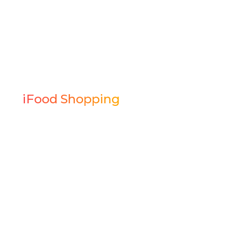
e reativação de clientes inativos via
WhatsApp com IA. Mais conversão e
receita no e-commerce, sem aumentar
o investimento em mídia.
iFood Shopping
Um novo canal de vendas com a base
de usuários do iFood e logística full
service. Lojistas com produto físico
passam a vender para uma audiência
que já está comprando.