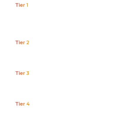
Tier 1
Marca nacional com mais de 50 PDVs ou e-
commerce relevante
Tier 2
Rede regional de 11 a 49 PDVs
Tier 3
Lojista com 4 a 10 PDVs
Tier 4
Lojista com até 3 PDVs
Falar com:
Diretor(a) Comercial, Head de Novos