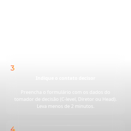
Escolha o produto certo
Giftback para reduzir o tempo de recompra,
CRMBack para identificar carrinhos
abandonados no e-commerce, iFood Shopping
para novo canal de aquisição e PresenteIA para
sellers de presenteáveis.
3
Indique o contato decisor
Preencha o formulário com os dados do
tomador de decisão (C-level, Diretor ou Head).
Leva menos de 2 minutos.
4