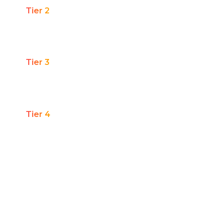
Tier 2
De 11 a 49 lojas físicas
Tier 3
De 4 a 10 lojas físicas
Tier 4
Até 3 lojas físicas
Falar com:
Diretor(a) de CRM / Loyalty /
Retenção, Head de Marketing ou Diretor(a)
Comercial.