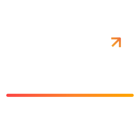
Marcas de referência no varejo já
crescem com a
Quando você indica um cliente, ele entra
para um grupo de marcas que
transformaram fidelização em receita. Veja
os números.
Casa & Decoração (Grupo Renner)