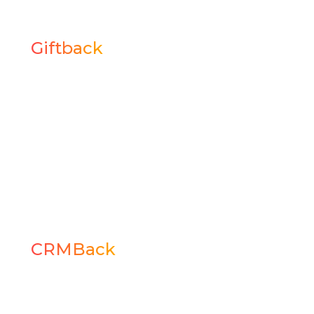
Giftback
Cashback inteligente para loja física
e/ou e-commerce. Cria um programa
de fidelidade que traz o cliente de
volta, aumentando retenção,
frequência de compra e ticket médio.
CRMBack
Recuperação de carrinho abandonado